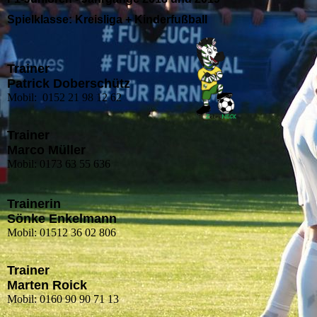
Spielklasse:
Kreisliga + Kinderfußball
Trainer
Patrick Doberschütz
Mobil: 0152 21 98 12 62
Trainer
Marco Müller
Mobil: 0173 63 55 636
Trainerin
Sönke Enkelmann
Mobil: 01512 36 02 806
Trainer
Marten Roick
Mobil: 0160 90 90 71 13