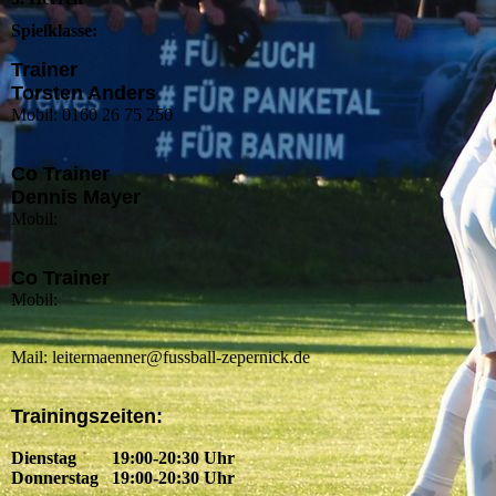
Spielklasse:
Trainer
Torsten Anders
Mobil: 0160 26 75 250
Co Trainer
Dennis Mayer
Mobil:
Co Trainer
Mobil:
Mail: leitermaenner@fussball-zepernick.de
Trainingszeiten:
Dienstag 19:00-20:30 Uhr
Donnerstag 19:00-20:30 Uhr