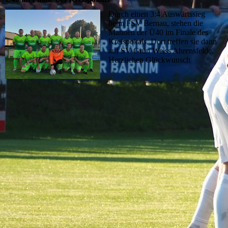
Durch einen 3:4 Auswärtssieg
beim FSV Bernau, stehen die
Mannen der Ü40 im Finale des
Kreispokals. Dort treffen sie dann
auf SV Grün Weiss Ahrensfelde.
Herzlichen Glückwunsch