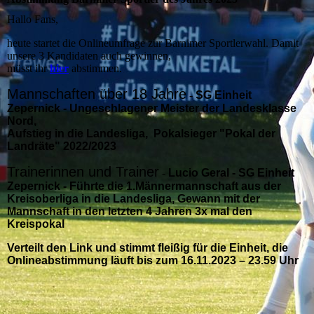
Hallo Fans,
heute startet die Onlineumfrage zur Barnimer Sportlerwahl. Damit
unsere 3 Kandidaten auch gewinnen,
müsst ihr
hier
abstimmen.
Mannschaften über 18 Jahre
-
SG Einheit
Zepernick - Ungeschlagener Meister der Landesklasse
Nord,
Aufstieg in die Landesliga, Pokalsieger "Pokal der
Landräte" 2022/2023
Trainerinnen und Trainer
-
Lucio Geral - SG Einheit
Zepernick - Führte die 1.Männermannschaft aus der
Kreisoberliga in die Landesliga, Gewann mit der
Mannschaft in den letzten 4 Jahren 3x mal den
Kreispokal
Verteilt den Link und stimmt fleißig für die Einheit, die
Onlineabstimmung läuft bis zum 16.11.2023 – 23.59 Uhr